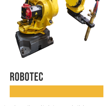
queda
ROBOTEC