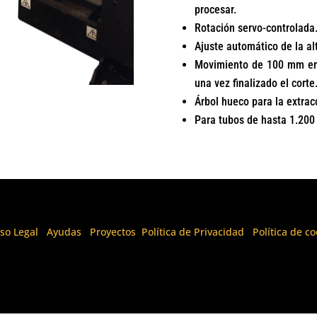
procesar.
Rotación servo-controlada
Ajuste automático de la al
Movimiento de 100 mm en s
una vez finalizado el corte
Árbol hueco para la extrac
Para tubos de hasta 1.20
iso Legal
I
Ayudas
I
Proyectos
Política de Privacidad
I
Política de c