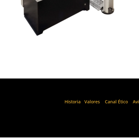
Historia
I
Valores
I
Canal Ético
I
Av