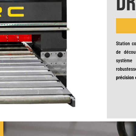
DR
Station c
de décou
système 
robustesse
précision 