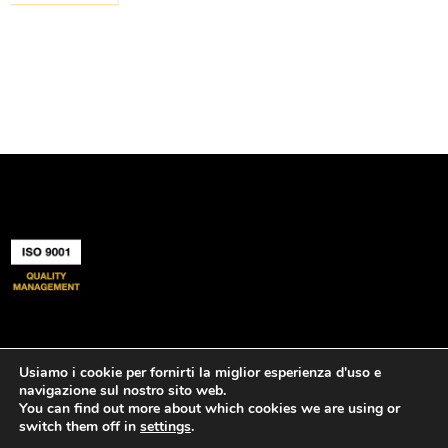
Usiamo i cookie per fornirti la miglior esperienza d'uso e
I
I
History
Value
navigazione sul nostro sito web.
I
I
Legal Notice
Privacy Policy
Cookies
Quality
You can find out more about which cookies we are using or
switch them off in
settings
.