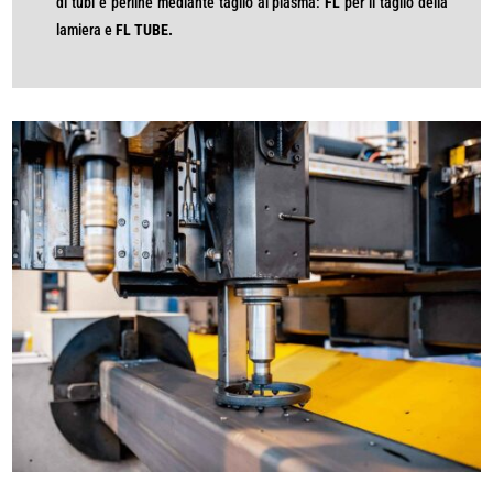
di tubi e perline mediante taglio al plasma:
FL
per il taglio della
lamiera e
FL TUBE.